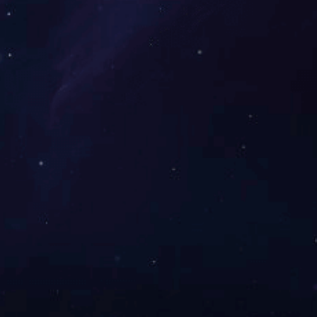
公司党委举办深入贯彻中央八项
2025-5-15
708
【首页】 【上一页】
【下一页】
【末页】
页版
|
公司概况
|
公司新闻
|
企业党建
|
产品展示
|