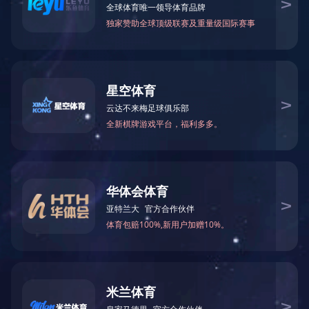
公司召开深
乐鱼网页版：
2
6月19日，公司召开深入贯彻中央八项规定精神学习教育警