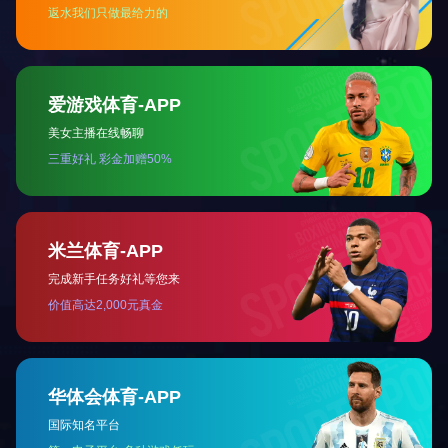
作责任，确保学有质量、查有力度、改有成效，要紧密结合经营工
乐鱼网页版
|
地址：河北省石家庄市新华区合作路71号 电话：0311-88615692 传真：03
版权所有 @ 乐鱼(中国)官方 2023-2028 保留一切权利 备案号：
技术支持：
网讯科技
开云网页版页面登录
|
乐鱼页面在线登录
|
乐鱼网页版
|
开云足
球
|
ky体育
|
ky体育(中国)官方网站
|
开云集团官网_开云(中国)
|
MK平台
|
星空app官网
|