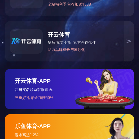
会议深入学习了习近平总书记关于加强党的作风建设的重要
违反中央八项规定精神、侵害群众利益问题典型案例。观看了警示
陈海河作总结讲话，并与参会人员进行集体廉政谈话。他强
神，以身作则、率先垂范，
切实形成
“一级带着一级干，一级做给一
及其实施细则精神的核心要义、实践要求，自觉增强纪律意识和规
动自觉。进一步加强党性修养，筑牢拒腐防变的思想堤坝，坚决反