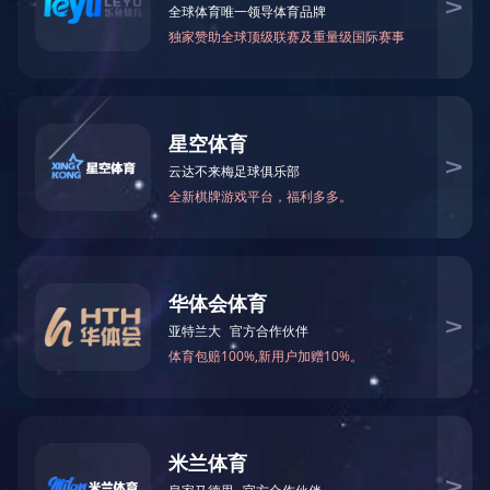
经营管理
重要人事变动
员工招聘
信息公开
薪酬待遇
河北省省属国有企业负责人2020年度薪酬信息公开披露表
2022-9-15
1707