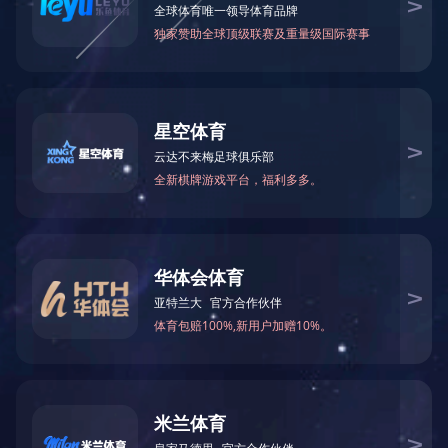
工团建设
学习园地
【首页】 【
乐鱼网页版
|
地址：河北省石家庄市新华区合作路71号 电话：0311-88615692 传真：03
版权所有 @ 乐鱼(中国)官方 2023-2028 保留一切权利 备案号：