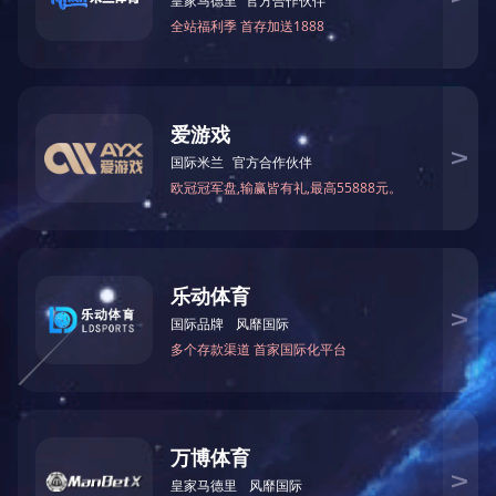
工装采购比选公告
乐鱼(中国)官方拟于近期比选采购
2023-10-11
3989
乐鱼(中国)官方 面向社会公
乐鱼(中国)官方由河北省机械设备
2023-9-28
4075
乐鱼(中国)官方公开招聘的公告