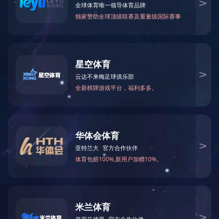
行业动态
通知公告
乐鱼(中国)官方 公开招聘公告
2025-4-9
1394
乐鱼(中国)官方 公开招聘
2024-4-23
4340