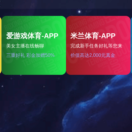
的路线、方针、政策和国家法律法规及公司的各项规章制度。
和经历，具有履行岗位职责所需的专业知识。
要求和正常履行岗位职责的身体条件。
验和较强的决策判断水平、经营管理水平、组织协调能力和处理
行业情况；具有较突出的经营业绩；具有开拓创新精神和市场竞