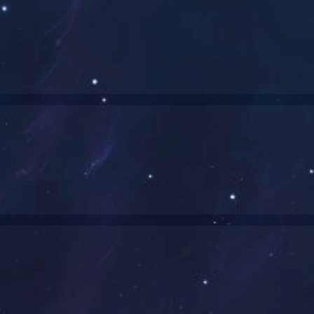
)官方 面向社会公开招聘职业
：
2023-09-28 17:29:10
来源：
点击量：
4076
字体大小
来，公司成立于一九七八年，是一家工贸结合、技贸结合的国有省
力和满足顾客需求的能力。公司具有中高级专业技术职称人员约占
立了贸易关系，连续多年被省国资委评为“先进基层党组织”的光