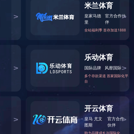
经理人的公告
：
大
中
小
级外贸公司。经过40多年的改革发展，公司发生了根本
员工的60%，下属10个业务部、5个职能部室和秦皇
荣称号，因公司发展需要，面向社会公开招聘职业经理