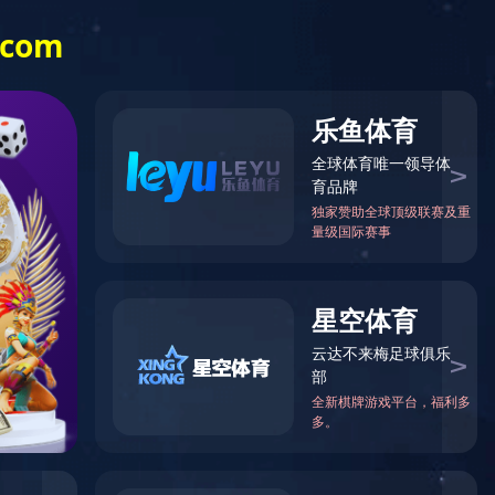
搜索
息公开
English Web