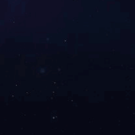
国)官方
 28 日
页版
|
公司概况
|
公司新闻
|
企业党建
|
产品展示
|
2 传真：0311-87046770 E-mail：hbmec@126.com
利 备案号：：
冀ICP备13021553号-1
公安备案：
1301050200
球
|
ky体育
|
ky体育(中国)官方网站
|
开云集团官网_开云(中国)
|
M