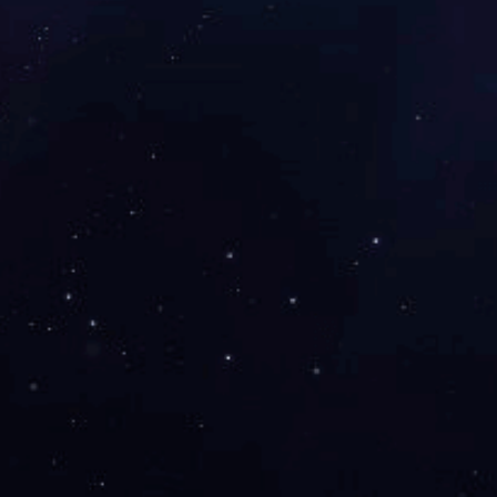
乐鱼(中
2023年9月
乐鱼网
地址：河北省石家庄市新华区合作路71号 电话：0311-8861569
版权所有 @ 乐鱼(中国)官方 2023-2028 保留一切权
技术支持：
网讯科技
开云网页版页面登录
|
乐鱼页面在线登录
|
乐鱼网页版
|
开云足