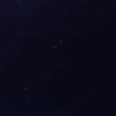
决定等程序。坚持公平、公正、公开原则，从思想品
式发送至
zk88615667@126.com
邮箱。