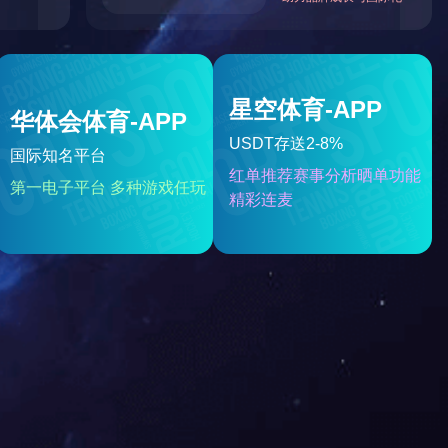
复杂问题与突发事件的能力。
争意识。