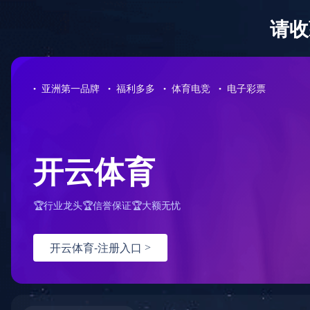
乐鱼网页版
公司概况
公司
您的位置在：
首页 >
通知公告