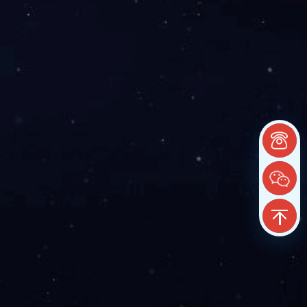
信息公开
1578号
K平台
|
星空app官网
|