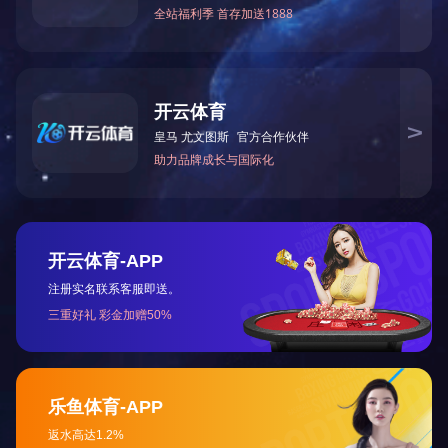
陈海河
指出，
今年
以来，国际贸易形势
异常严峻复杂
，业务
增长，实现首季
“开门红”。
但
从各业务
部门
具体
反映
情况来看，出口
就做好下一步工作，陈海河强调，一是要坚定发展信心，保
款明晰，有效预防贸易纠纷
与潜在损失，强化风险预判，全力维护