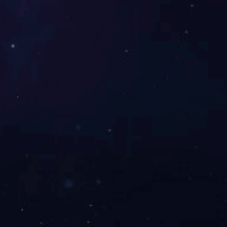
页版
|
公司概况
|
公司新闻
|
企业党建
|
产品展示
|
2 传真：0311-87046770 E-mail：hbmec@126.com
利 备案号：：
冀ICP备13021553号-1
公安备案：
1301050200