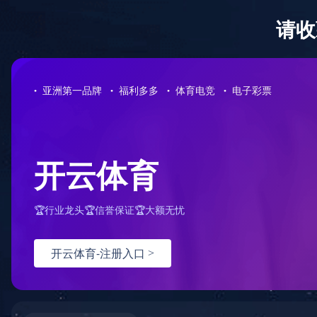
乐鱼网页版
公司概况
公司
食品机械