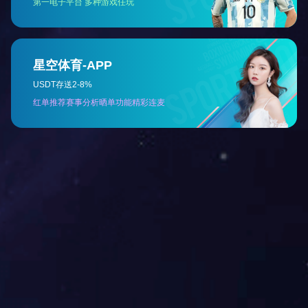
烫衣板套
花型