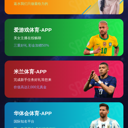
您的位置在：
首页 >
产品展示 >
农副产品加工机械 >
种