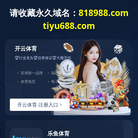
乐鱼网页版
公司概况
公司新闻