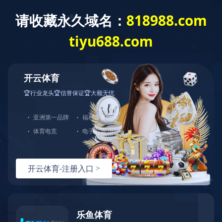
乐鱼网页版
公司概况
公司新闻