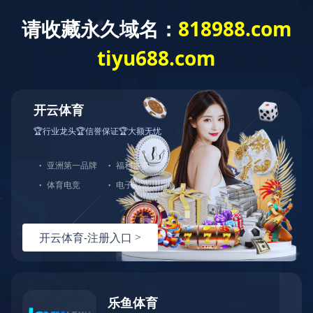
乐鱼网页版
公司概况
公司新闻