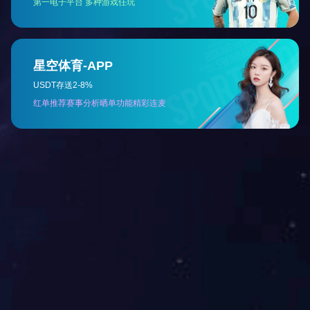
产品介绍
规格参数
联系方式
产品名称 :
法兰
规格型号 :
单位:
技术参数 :