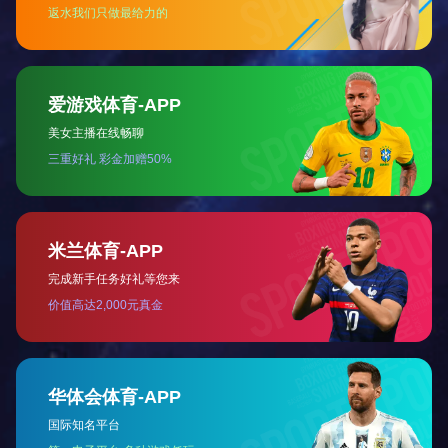
您的位置在：
首页 >
产品展示 >
机器零件 >
搅拌机零件