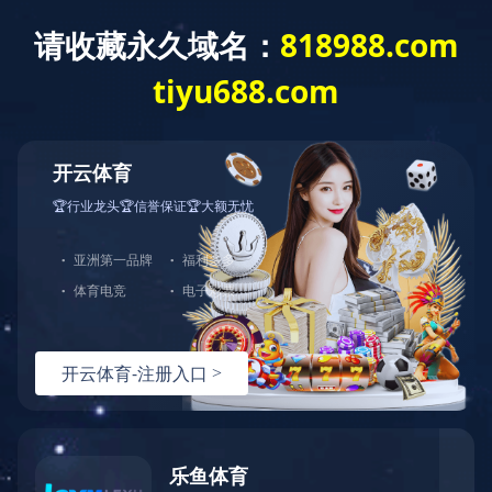
乐鱼网页版
公司概况
公司新闻