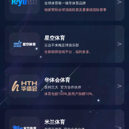
公司组织开展“安全生产月” 消防培训及应急逃生 …