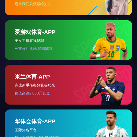
友情链接
乐鱼网页版
|
地址：河北省石家庄市新华区合作路71号 电话：0311-88615692 传真：03
版权所有 @ 乐鱼(中国)官方 2023-2028 保留一切权利 备案号：
技术支持：
网讯科技