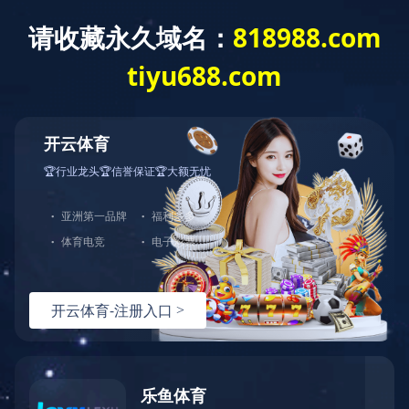
乐鱼网页版
公司概况
公司新闻