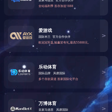
企业党建
学习宣传贯彻习近平法治思想
时政新闻眼丨习近平在内蒙古考察，这些话语令人深思